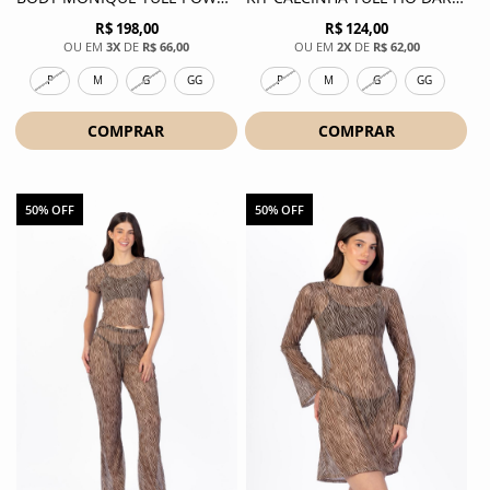
R$ 198,00
R$ 124,00
3X
DE
R$ 66,00
2X
DE
R$ 62,00
P
M
G
GG
P
M
G
GG
COMPRAR
COMPRAR
50% OFF
50% OFF