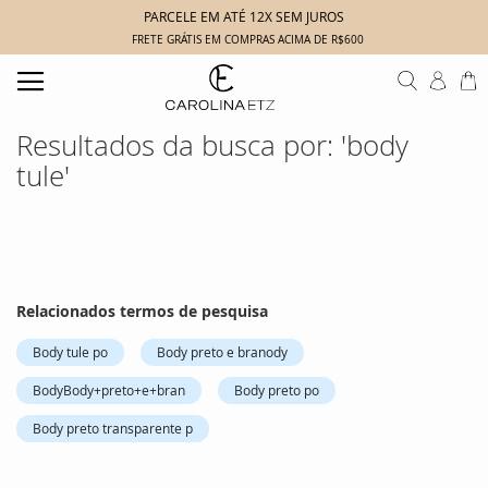
PARCELE EM ATÉ 12X SEM JUROS
FRETE GRÁTIS EM COMPRAS ACIMA DE R$600
Search
M
Resultados da busca por: 'body
tule'
Relacionados termos de pesquisa
Body tule po
Body preto e branody
BodyBody+preto+e+bran
Body preto po
Body preto transparente p