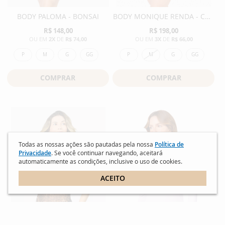
BODY PALOMA - BONSAI
BODY MONIQUE RENDA - COFFEE
R$ 148,00
R$ 198,00
2X
DE
R$ 74,00
3X
DE
R$ 66,00
P
M
G
GG
P
M
G
GG
COMPRAR
COMPRAR
Todas as nossas ações são pautadas pela nossa
Política de
Privacidade
. Se você continuar navegando, aceitará
automaticamente as condições, inclusive o uso de cookies.
ACEITO
MOSTRAR