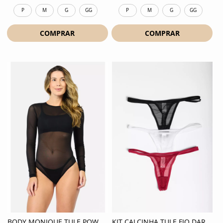
P
M
G
GG
P
M
G
GG
COMPRAR
COMPRAR
BODY MONIQUE TULE POWER - PRETO
KIT CALCINHA TULE FIO DARA - MIX