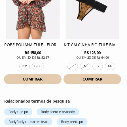
ROBE POLIANA TULE - FLORAL PRETO
KIT CALCINHA FIO TULE BIANCA - LEOPARDO AVELA
R$ 158,00
R$ 128,00
3X
DE
R$ 52,67
2X
DE
R$ 64,00
P/M
G/GG
P
M
G
GG
COMPRAR
COMPRAR
Relacionados termos de pesquisa
Body tule po
Body preto e branody
BodyBody+preto+e+bran
Body preto po