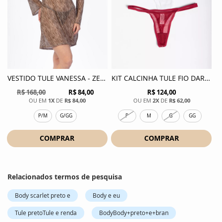
VESTIDO TULE VANESSA - ZEBRA
KIT CALCINHA TULE FIO DARA - MIX
R$ 168,00
R$ 84,00
R$ 124,00
1X
DE
R$ 84,00
2X
DE
R$ 62,00
P/M
G/GG
P
M
G
GG
COMPRAR
COMPRAR
Relacionados termos de pesquisa
Body scarlet preto e
Body e eu
Tule pretoTule e renda
BodyBody+preto+e+bran