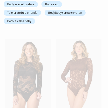
Body scarlet preto e
Body e eu
Tule pretoTule e renda
BodyBody+preto+e+bran
Body e calça baby