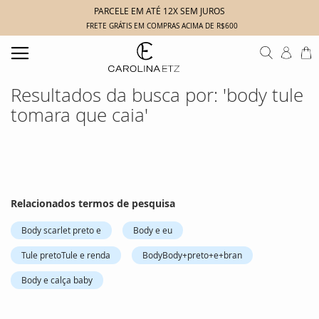
PARCELE EM ATÉ 12X SEM JUROS
FRETE GRÁTIS EM COMPRAS ACIMA DE R$600
Search
M
Resultados da busca por: 'body tule
tomara que caia'
Relacionados termos de pesquisa
Body scarlet preto e
Body e eu
Tule pretoTule e renda
BodyBody+preto+e+bran
Body e calça baby