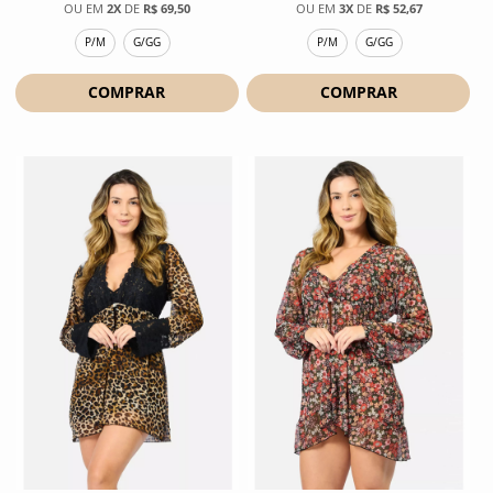
2X
DE
R$ 69,50
3X
DE
R$ 52,67
P/M
G/GG
P/M
G/GG
COMPRAR
COMPRAR