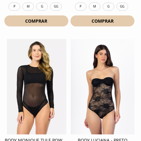
P
M
G
GG
P
M
G
GG
COMPRAR
COMPRAR
BODY MONIQUE TULE POWER - PRETO
BODY LUCIANA - PRETO