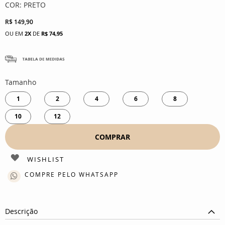
para
COR: PRETO
o
início
R$ 149,90
da
2X
DE
R$ 74,95
Galeria
de
imagens
Tamanho
1
2
4
6
8
10
12
COMPRAR
COMPRE PELO WHATSAPP
Descrição