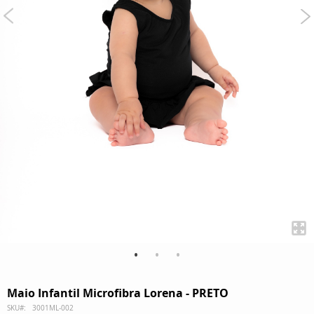
Maio Infantil Microfibra Lorena - PRETO
Saltar
SKU
3001ML-002